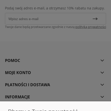
Podaj swój adres e-mail, a otrzymasz 10% rabatu na zakupy.
Twoje dane będą przetwarzane zgodnie z naszą
polityką prywatności
POMOC
MOJE KONTO
PŁATNOŚCI I DOSTAWA
INFORMACJE
O NAS