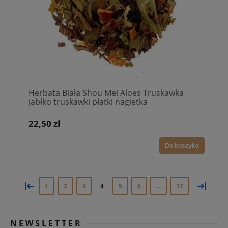
Herbata Biała Shou Mei Aloes Truskawka
jabłko truskawki płatki nagietka
22,50 zł
Do koszyka
«
»
1
2
3
4
5
6
...
17
NEWSLETTER