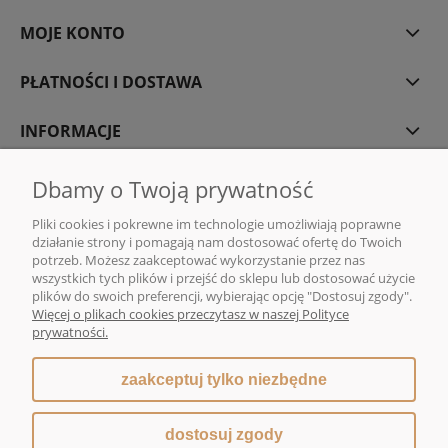
MOJE KONTO
PŁATNOŚCI I DOSTAWA
INFORMACJE
O NAS
Dbamy o Twoją prywatność
Pliki cookies i pokrewne im technologie umożliwiają poprawne
działanie strony i pomagają nam dostosować ofertę do Twoich
potrzeb. Możesz zaakceptować wykorzystanie przez nas
wszystkich tych plików i przejść do sklepu lub dostosować użycie
DMG MONIKA GAWENDA | Sklep internetowy z kawą i herbatą | ul. Rajska
plików do swoich preferencji, wybierając opcję "Dostosuj zgody".
10, 80-850 Gdańsk |
sklep@dmg-herbaty.pl
|
665 775 077
| NIP:5832029548
Więcej o plikach cookies przeczytasz w naszej Polityce
| REGON:192639641
prywatności.
zaakceptuj tylko niezbędne
pokaż pełną wersję strony
dostosuj zgody