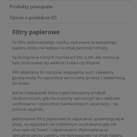
Produkty powiązane
Opinie o produkcie (0)
Filtry papierowe
To filtry jednorazowego użytku, wykonane ze specjalnego
papieru, który nie wpływa na smak parzonej herbaty.
Są dostępne w różnych rozmiarach (XS, S, M), aby można je
było dostosować do wielkości kubka czy filiżanki.
Filtr wkładamy do naczynia, wsypujemy susz i zalewamy
gorącą wodą. Po zaparzeniu wyrzucamy go wraz z zawartością
do śmieci.
Jest to rozwiązanie, które często stosujemy w takich
okolicznościach, gdy nie możemy zatroszczyć się o właściwe
użytkowanie i czyszczenie standardowych zaparzaczy – np.
podczas wyjazdu.
Jednorazowe filtry papierowe do zaparzania,
sprawdzają się w
pracy, na wyjazdach i w codziennym użytkowaniu gdy nie
chce nam się 'bawić' z zaparzaczami. Wykonane są ze
specjalnej jakości papieru, nie wpływającego na smak naparu.