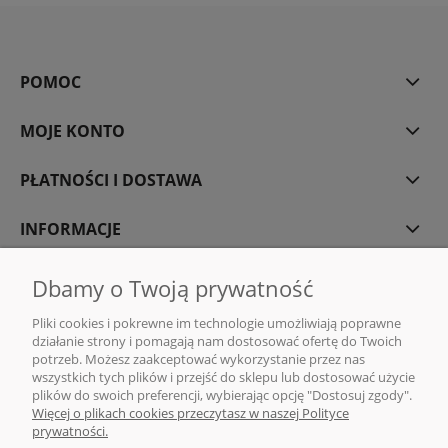
POMOC
MOJE KONTO
PŁATNOŚCI I DOSTAWA
INFORMACJE
O NAS
Dbamy o Twoją prywatność
Pliki cookies i pokrewne im technologie umożliwiają poprawne
działanie strony i pomagają nam dostosować ofertę do Twoich
potrzeb. Możesz zaakceptować wykorzystanie przez nas
wszystkich tych plików i przejść do sklepu lub dostosować użycie
DMG MONIKA GAWENDA | Sklep internetowy z kawą i herbatą | ul. Rajska
plików do swoich preferencji, wybierając opcję "Dostosuj zgody".
10, 80-850 Gdańsk |
sklep@dmg-herbaty.pl
|
665 775 077
| NIP:5832029548
Więcej o plikach cookies przeczytasz w naszej Polityce
| REGON:192639641
prywatności.