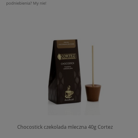
podniebienia? My nie!
Chocostick czekolada mleczna 40g Cortez