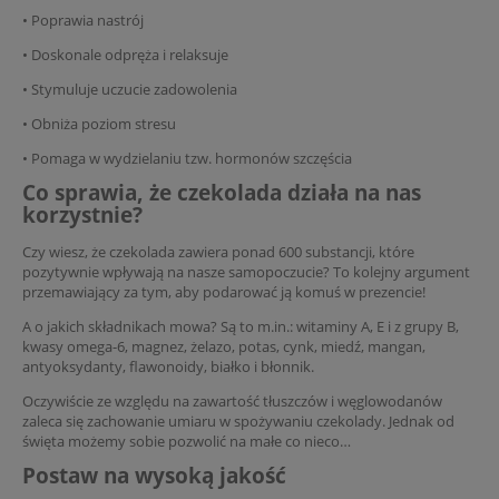
• Poprawia nastrój
• Doskonale odpręża i relaksuje
• Stymuluje uczucie zadowolenia
• Obniża poziom stresu
• Pomaga w wydzielaniu tzw. hormonów szczęścia
Co sprawia, że czekolada działa na nas
korzystnie?
Czy wiesz, że czekolada zawiera ponad 600 substancji, które
pozytywnie wpływają na nasze samopoczucie? To kolejny argument
przemawiający za tym, aby podarować ją komuś w prezencie!
A o jakich składnikach mowa? Są to m.in.: witaminy A, E i z grupy B,
kwasy omega-6, magnez, żelazo, potas, cynk, miedź, mangan,
antyoksydanty, flawonoidy, białko i błonnik.
Oczywiście ze względu na zawartość tłuszczów i węglowodanów
zaleca się zachowanie umiaru w spożywaniu czekolady. Jednak od
święta możemy sobie pozwolić na małe co nieco…
Postaw na wysoką jakość