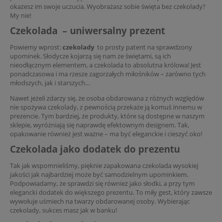
okażesz im swoje uczucia. Wyobrażasz sobie święta bez czekolady?
My nie!
Czekolada – uniwersalny prezent
Powiemy wprost:
czekolady
to prosty patent na sprawdzony
upominek. Słodycze kojarzą się nam ze świętami, są ich
nieodłącznym elementem, a czekolada to absolutna królowa! Jest
ponadczasowa i ma rzesze zagorzałych miłośników – zarówno tych
młodszych, jak i starszych…
Nawet jeżeli zdarzy się, że osoba obdarowana z różnych względów
nie spożywa czekolady, z pewnością przekaże ją komuś innemu w
prezencie. Tym bardziej, że produkty, które są dostępne w naszym
sklepie, wyróżniają się naprawdę efektownym designem. Tak,
opakowanie również jest ważne – ma być eleganckie i cieszyć oko!
Czekolada jako dodatek do prezentu
Tak jak wspomnieliśmy, pięknie zapakowana czekolada wysokiej
jakości jak najbardziej może być samodzielnym upominkiem.
Podpowiadamy, że sprawdzi się również jako słodki, a przy tym
elegancki dodatek do większego prezentu. To miły gest, który zawsze
wywołuje uśmiech na twarzy obdarowanej osoby. Wybierając
czekolady, sukces masz jak w banku!