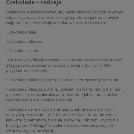
Czekolada – rodzaje
Dokładamy wszelkich starań, aby nasza oferta była zróżnicowana i
satysfakcjonująca klientów o różnych preferencjach smakowych.
Najpopularniejsze rodzaje czekolad w naszym sklepie to:
• Czekolada biała
• Czekolada mleczna
• Czekolada ciemna
Ta prosta klasyfikacja oczywiście nie oddaje wszystkich upodobań…
Z tego powodu stawiamy na rozmaite warianty – jakie? Oto
przykładowe czekolady
• Czekolada biała: z jagodami i żurawiną, z żurawiną i pistacjami;
• Czekolada mleczna: z wiśnią, jabłkiem i kardamonem, z malinami,
pieprzem i cytryną, piernikowa ze śliwkami i jabłkiem, z jabłkiem i
cynamonem, piernikowa ze śliwkami;
• Czekolada ciemna: z pomarańczą i cynamonem, z wiśniami,
czarnymi porzeczkami i goździkami, ze śliwką i kardamonem, z
jabłkiem i cynamonem, z aronią, żurawiną i imbirem. Czyż to nie
brzmi pysznie? Uwaga! To szaleństwo smaków spowoduje, że
zechcesz sięgnąć po więcej…