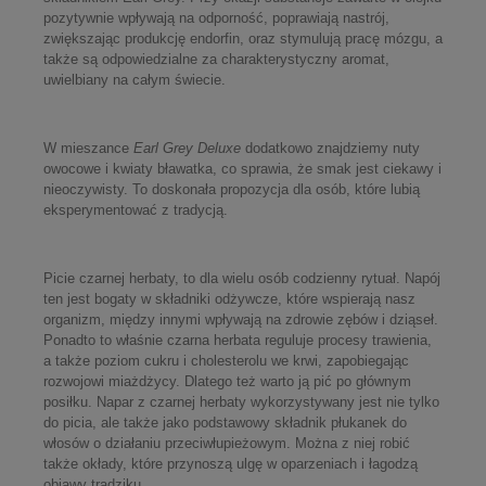
pozytywnie wpływają na odporność, poprawiają nastrój,
zwiększając produkcję endorfin, oraz stymulują pracę mózgu, a
także są odpowiedzialne za charakterystyczny aromat,
uwielbiany na całym świecie.
W mieszance
Earl Grey Deluxe
dodatkowo znajdziemy nuty
owocowe i kwiaty bławatka, co sprawia, że smak jest ciekawy i
nieoczywisty. To doskonała propozycja dla osób, które lubią
eksperymentować z tradycją.
Picie czarnej herbaty, to dla wielu osób codzienny rytuał. Napój
ten jest bogaty w składniki odżywcze, które wspierają nasz
organizm, między innymi wpływają na zdrowie zębów i dziąseł.
Ponadto to właśnie czarna herbata reguluje procesy trawienia,
a także poziom cukru i cholesterolu we krwi, zapobiegając
rozwojowi miażdżycy. Dlatego też warto ją pić po głównym
posiłku. Napar z czarnej herbaty wykorzystywany jest nie tylko
do picia, ale także jako podstawowy składnik płukanek do
włosów o działaniu przeciwłupieżowym. Można z niej robić
także okłady, które przynoszą ulgę w oparzeniach i łagodzą
objawy trądziku.