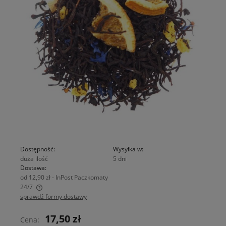
Dostępność:
Wysyłka w:
duża ilość
5 dni
Dostawa:
od 12,90 zł
- InPost Paczkomaty
24/7
sprawdź formy dostawy
Cena nie zawiera ewentualnych kosztów płatności
17,50 zł
Cena: