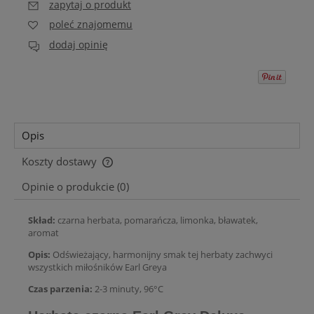
zapytaj o produkt
poleć znajomemu
dodaj opinię
Opis
Koszty dostawy
Cena nie zawiera ewentualnych kosztów płatności
Opinie o produkcie (0)
Skład:
czarna herbata, pomarańcza, limonka, bławatek,
aromat
Opis:
Odświeżający, harmonijny smak tej herbaty zachwyci
wszystkich miłośników Earl Greya
Czas parzenia:
2-3 minuty, 96°C