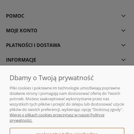
POMOC
MOJE KONTO
PŁATNOŚCI I DOSTAWA
INFORMACJE
O NAS
Dbamy o Twoją prywatność
Pliki cookies i pokrewne im technologie umożliwiają poprawne
działanie strony i pomagają nam dostosować ofertę do Twoich
potrzeb. Możesz zaakceptować wykorzystanie przez nas
wszystkich tych plików i przejść do sklepu lub dostosować użycie
DMG MONIKA GAWENDA | Sklep internetowy z kawą i herbatą | ul. Rajska
plików do swoich preferencji, wybierając opcję "Dostosuj zgody".
10, 80-850 Gdańsk |
sklep@dmg-herbaty.pl
|
665 775 077
| NIP:5832029548
Więcej o plikach cookies przeczytasz w naszej Polityce
| REGON:192639641
prywatności.