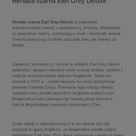
Herbata czarna Earl Grey Deluxe
Herbata czarna
Earl Grey Deluxe
to połączenie
aromatyzowanej herbaty z pomarańczą, limonką i bławatkiem,
co gwarantuje świeży, orzeźwiający smak i doskonały aromat.
Świetna propozycja na dobry początek dnia, jak również do
obiadu.
Zawartość pomarańczy i limonki w składzie
Earl Grey Deluxe
podkreśla i ubogaca naturalny smak czarnej herbaty, zgodnie z
tradycją aromatyzowanej olejkiem bergamotki. Napój ten
powstał w XVIII w. i został nazwany na cześć brytyjskiego
premiera Edwarda Greya. Powstanie tego rodzaju herbaty
zawdzięczamy przede wszystkim względom praktycznym.
Bergamotka miała zabezpieczać herbatę przed pleśnią w
trakcie długotrwałego transportu morskiego z Chin.
Smak napoju z zabezpieczonych w ten sposób liści tak
przypadł do gustu Anglikom, że bergamotka została stałym
składnikiem Earl Grey. Przy okazji substancje zawarte w olejku