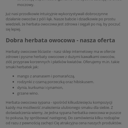
moczowy.
Już nasi przodkowie intuicyjnie wykorzystywali dobroczynne
działanie owoców z pól i łąk. Nasze babcie i dziadkowie po prostu
wiedzieli, że herbata owocowa jest zdrowa i sięgali po nią, by poczuć
się lepiej.
Dobra herbata owocowa - nasza oferta
Herbaty owocowe liściaste - nasz sklep internetowy ma w ofercie
zdrowe i pyszne herbaty owocowe z dużymi kawałkami owoców,
ziół, przypraw korzennych i płatków kwiatów. Oferujemy m.in. takie
smaki herbatek jak:
mango z ananasem i pomarańczą,
rodzynki z czarną porzeczką oraz hibiskusem.
dynia, kurkuma i cynamon,
grzane wino.
Herbata owocowa sypana - spośród kilkudziesięciu kompozycji
każdy ma możliwość znalezienia ulubionego smaku dla siebie. Z
doświadczenia wiemy, że jedna sypana herbatka owocowa w puszce
to pokusa, by spróbować następnej. Do zamówienia kilku rodzajów
od razu z pewnością zachęci Cię atrakcyjna cena naszych produktów.