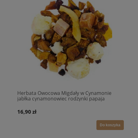
Herbata Owocowa Migdały w Cynamonie
jabłka cynamonowiec rodzynki papaja
ananas migdały kokos buraczki prażona
kukurydza
16,90 zł
Do koszyka