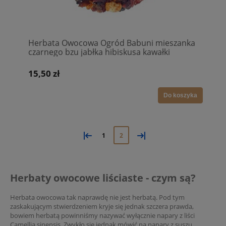
Herbata Owocowa Ogród Babuni mieszanka
czarnego bzu jabłka hibiskusa kawałki
buraka jeżyny czerwona porzeczka malina
truskawki
15,50 zł
Do koszyka
«
»
1
2
Herbaty owocowe liściaste - czym są?
Herbata owocowa tak naprawdę nie jest herbatą. Pod tym
zaskakującym stwierdzeniem kryje się jednak szczera prawda,
bowiem herbatą powinniśmy nazywać wyłącznie napary z liści
Camellia sinensis. Zwykło się jednak mówić na napary z suszu