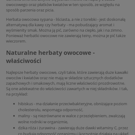
owocowego oraz płatków kwiatów w ten sposób, ze względu na
sposób parzenia oraz picia.
Herbata owocowa sypana - liściasta, a nie z torebki - jest doskonałą
alternatywą dla kawy czy herbaty - ma pobudzający aromat i
wyśmienity smak. Można ją pić, zarówno na ciepło, jak i na zimno.
Ponieważ herbatki owocowe nie zawierają teiny, można je pić także
wieczorem.
Naturalne herbaty owocowe -
właściwości
Najlepsze herbaty owocowe, czyli takie, które zawierają duże kawałki
owoców i kwiatów oraz nie mają w składzie sztucznych dodatków
zapachowych i smakowych, mają liczne właściwości prozdrowotne.
Są one adekwatne do właściwości zawartych w niej składników. I tak,
na przykład:
hibiskus - ma działanie przeciwbakteryjne, obniżające poziom
cholesterolu, wspomaga odporność,
maliny - są niezrównane w walce z przeziębieniem, zwalczają
wolne rodniki w organizmie,
dzika róża i żurawina - zawierają duże dawki witaminy C, przez
co budują odporność organizmu i korzystnie działają na układ