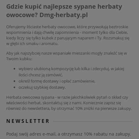
Gdzie kupić najlepsze sypane herbaty
owocowe? Dmg-herbaty.pl
Oferujemy liściaste herbaty owocowe, które przywołują beztroskie
wspomnienia i dają chwilę zapomnienia - moment tylko dla Ciebie,
kiedy liczy się tylko kubek z parującym naparem i Ty. Rozsmakuj się
w głębi ich smaku i aromatu.
Aby jak najszybciej nasze wspaniałe mieszanki mogły znaleźć się w
Twoim kubku:
wybierz ulubioną kompozycję lub kilka i zdecyduj, w jakiej
ilości chcesz ją zamówić,
określ formę dostawy i opłać zamówienie,
oczekuj szybkiej dostawy.
Herbata owocowa sypana - w razie jakichkolwiek pytań o skład czy
właściwości herbat, skontaktuj się z nami. Koniecznie zapisz się
również do newslettera, by otrzymać 10% zniżki na pierwsze zakupy.
NEWSLETTER
Podaj swój adres e-mail, a otrzymasz 10% rabatu na zakupy.