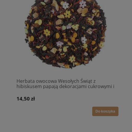
Herbata owocowa Wesołych Świąt z
hibiskusem papają dekoracjami cukrowymi i
skórką róży
14,50 zł
Do koszyka