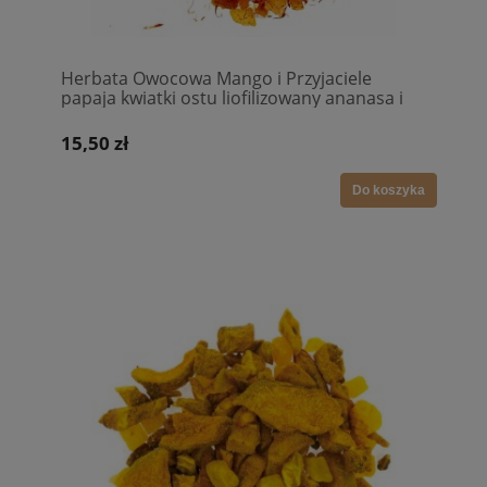
Herbata Owocowa Mango i Przyjaciele
papaja kwiatki ostu liofilizowany ananasa i
marakui plasterki pomarańczy płatki
nagietka kawałki truskawek
15,50 zł
Do koszyka