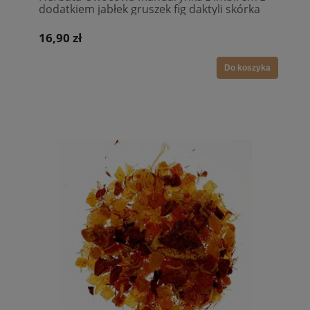
dodatkiem jabłek gruszek fig daktyli skórka
pomarańczy imbir witamina C
16,90 zł
Do koszyka