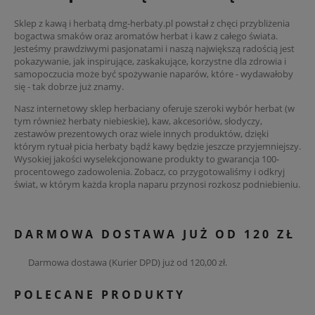
Sklep z kawą i herbatą dmg-herbaty.pl powstał z chęci przybliżenia
bogactwa smaków oraz aromatów herbat i kaw z całego świata.
Jesteśmy prawdziwymi pasjonatami i naszą największą radością jest
pokazywanie, jak inspirujące, zaskakujące, korzystne dla zdrowia i
samopoczucia może być spożywanie naparów, które - wydawałoby
się - tak dobrze już znamy.
Nasz internetowy sklep herbaciany oferuje szeroki wybór herbat (w
tym również herbaty niebieskie), kaw, akcesoriów, słodyczy,
zestawów prezentowych oraz wiele innych produktów, dzięki
którym rytuał picia herbaty bądź kawy będzie jeszcze przyjemniejszy.
Wysokiej jakości wyselekcjonowane produkty to gwarancja 100-
procentowego zadowolenia. Zobacz, co przygotowaliśmy i odkryj
świat, w którym każda kropla naparu przynosi rozkosz podniebieniu.
DARMOWA DOSTAWA JUŻ OD 120 ZŁ
Darmowa dostawa (Kurier DPD) już od 120,00 zł.
POLECANE PRODUKTY