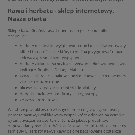
Kawa i herbata - sklep internetowy.
Nasza oferta
Sklep z kawą Gdańsk - asortyment naszego sklepu online
obejmuje:
herbaty niebieskie - wyjątkowo cenne i poszukiwane kwiaty
klitorii ternateńskiej, z których można przygotować napar
zniewalający smakiem i wyglądem,
herbaty zielone, czarne, białe, czerwone, ziołowe, owocowe,
kwitnące, Rooibos, Oolong, Matcha,
kawy - naturalne, smakowe, bezkofeinowe - sprzedawane w
ziarnach oraz mielone,
akcesoria - zaparzacze, miotełki do Matchy,
dodatki smakowe - konfitury, cukry, syropy,
zestawy prezentowe.
W dobrze produktów do własnych preferencji z przyjemnością
pomoże nasz wykwalifikowany zespół, który odpowie na wszelkie
pytania związane z asortymentem. Za jakość produktów
odpowiadamy osobiście. Większość kaw i herbat konfekcjonujemy
sami (DMG Herbaty Kawy), kawy palone paczkowane dostarcza