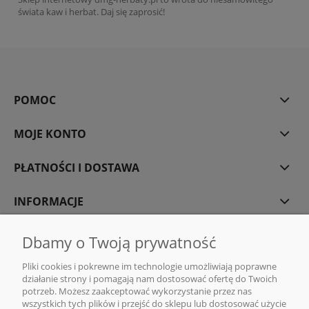
świata kaw i herbat. Daj się zaprosić!
POMOC
MOJE KONTO
PŁATNOŚCI I DOSTAWA
INFORMACJE
O NAS
Dbamy o Twoją prywatność
Pliki cookies i pokrewne im technologie umożliwiają poprawne
działanie strony i pomagają nam dostosować ofertę do Twoich
potrzeb. Możesz zaakceptować wykorzystanie przez nas
wszystkich tych plików i przejść do sklepu lub dostosować użycie
DMG MONIKA GAWENDA | Sklep internetowy z kawą i herbatą | ul. Rajska