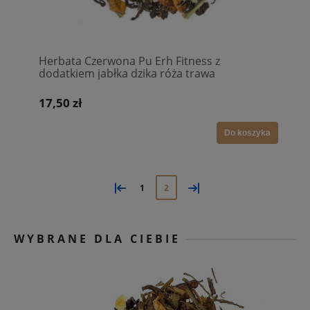
Herbata Czerwona Pu Erh Fitness z
dodatkiem jabłka dzika róża trawa
cytrynowa jagoda shizandry odchudzanie
17,50 zł
Do koszyka
«
»
1
2
WYBRANE DLA CIEBIE