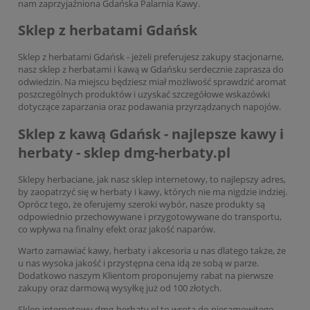
nam zaprzyjaźniona Gdańska Palarnia Kawy.
Sklep z herbatami Gdańsk
Sklep z herbatami Gdańsk - jeżeli preferujesz zakupy stacjonarne,
nasz sklep z herbatami i kawą w Gdańsku serdecznie zaprasza do
odwiedzin. Na miejscu będziesz miał możliwość sprawdzić aromat
poszczególnych produktów i uzyskać szczegółowe wskazówki
dotyczące zaparzania oraz podawania przyrządzanych napojów.
Sklep z kawą Gdańsk - najlepsze kawy i
herbaty - sklep dmg-herbaty.pl
Sklepy herbaciane, jak nasz sklep internetowy, to najlepszy adres,
by zaopatrzyć się w herbaty i kawy, których nie ma nigdzie indziej.
Oprócz tego, że oferujemy szeroki wybór, nasze produkty są
odpowiednio przechowywane i przygotowywane do transportu,
co wpływa na finalny efekt oraz jakość naparów.
Warto zamawiać kawy, herbaty i akcesoria u nas dlatego także, że
u nas wysoka jakość i przystępna cena idą ze sobą w parze.
Dodatkowo naszym Klientom proponujemy rabat na pierwsze
zakupy oraz darmową wysyłkę już od 100 złotych.
Sklep internetowy dmg-herbaty.pl to wrota do niesamowitego