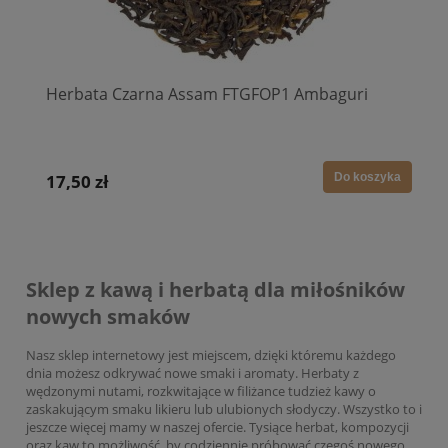
Herbata Czarna Assam FTGFOP1 Ambaguri
a
17,50 zł
Do koszyka
Sklep z kawą i herbatą dla miłośników
nowych smaków
Nasz sklep internetowy jest miejscem, dzięki któremu każdego
dnia możesz odkrywać nowe smaki i aromaty. Herbaty z
wędzonymi nutami, rozkwitające w filiżance tudzież kawy o
zaskakującym smaku likieru lub ulubionych słodyczy. Wszystko to i
jeszcze więcej mamy w naszej ofercie. Tysiące herbat, kompozycji
oraz kaw to możliwość, by codziennie próbować czegoś nowego.