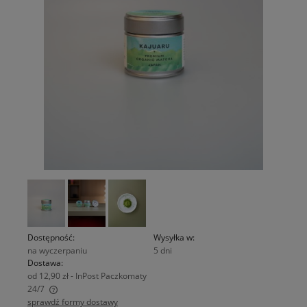
Dostępność:
Wysyłka w:
na wyczerpaniu
5 dni
Dostawa:
od 12,90 zł
- InPost Paczkomaty
24/7
sprawdź formy dostawy
Cena nie zawiera ewentualnych kosztów płatności