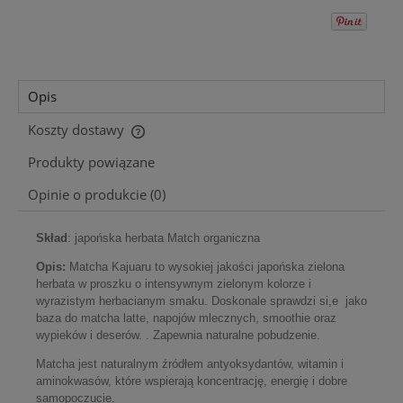
Opis
Koszty dostawy
Cena nie zawiera ewentualnych kosztów płatności
Produkty powiązane
Opinie o produkcie (0)
Skład
: japońska herbata Match organiczna
Opis:
Matcha Kajuaru to wysokiej jakości japońska zielona
herbata w proszku o intensywnym zielonym kolorze i
wyrazistym herbacianym smaku. Doskonale sprawdzi si,e jako
baza do matcha latte, napojów mlecznych, smoothie oraz
wypieków i deserów. . Zapewnia naturalne pobudzenie.
Matcha jest naturalnym źródłem antyoksydantów, witamin i
aminokwasów, które wspierają koncentrację, energię i dobre
samopoczucie.