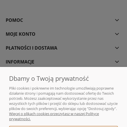
POMOC
MOJE KONTO
PŁATNOŚCI I DOSTAWA
INFORMACJE
O NAS
Dbamy o Twoją prywatność
Pliki cookies i pokrewne im technologie umożliwiają poprawne
działanie strony i pomagają nam dostosować ofertę do Twoich
potrzeb. Możesz zaakceptować wykorzystanie przez nas
wszystkich tych plików i przejść do sklepu lub dostosować użycie
DMG MONIKA GAWENDA | Sklep internetowy z kawą i herbatą | ul. Rajska
plików do swoich preferencji, wybierając opcję "Dostosuj zgody".
10, 80-850 Gdańsk |
sklep@dmg-herbaty.pl
|
665 775 077
| NIP:5832029548
Więcej o plikach cookies przeczytasz w naszej Polityce
| REGON:192639641
prywatności.