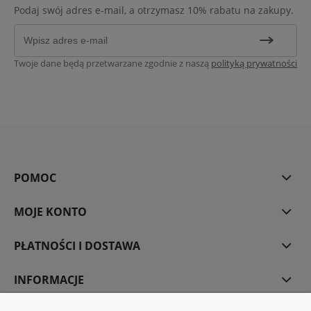
Podaj swój adres e-mail, a otrzymasz 10% rabatu na zakupy.
Twoje dane będą przetwarzane zgodnie z naszą
polityką prywatności
POMOC
MOJE KONTO
PŁATNOŚCI I DOSTAWA
INFORMACJE