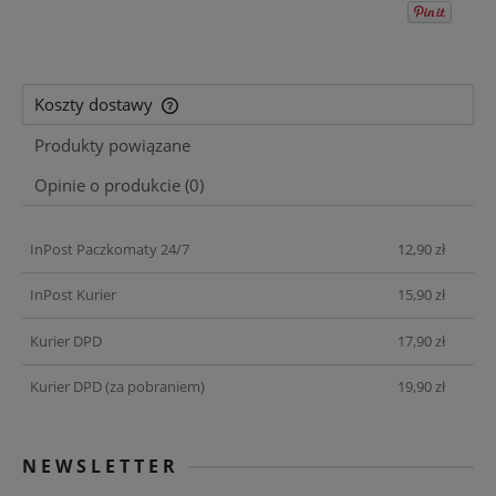
Koszty dostawy
Cena nie zawiera ewentualnych kosztów płatności
Produkty powiązane
Opinie o produkcie (0)
InPost Paczkomaty 24/7
12,90 zł
InPost Kurier
15,90 zł
Kurier DPD
17,90 zł
Kurier DPD (za pobraniem)
19,90 zł
NEWSLETTER