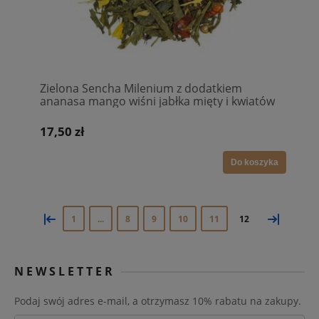
Zielona Sencha Milenium z dodatkiem
ananasa mango wiśni jabłka mięty i kwiatów
róży
17,50 zł
Do koszyka
«
»
1
...
8
9
10
11
12
NEWSLETTER
Podaj swój adres e-mail, a otrzymasz 10% rabatu na zakupy.