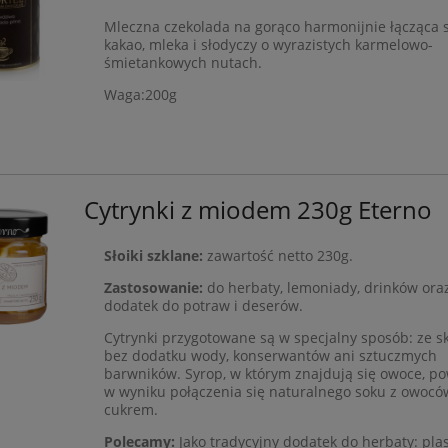
Mleczna czekolada na gorąco harmonijnie łącząca
kakao, mleka i słodyczy o wyrazistych karmelowo-
śmietankowych nutach.
Waga:200g
Cytrynki z miodem 230g Eterno
Słoiki szklane:
zawartość netto 230g.
Zastosowanie:
do herbaty, lemoniady, drinków oraz
dodatek do potraw i deserów.
Cytrynki przygotowane są w specjalny sposób: ze sk
bez dodatku wody, konserwantów ani sztuczmych
barwników. Syrop, w którym znajdują się owoce, po
w wyniku połączenia się naturalnego soku z owocó
cukrem.
Polecamy:
Jako tradycyjny dodatek do herbaty: pla