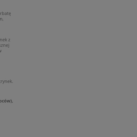
rbatę
m,
nek z
sznej
w
trynek.
oców),