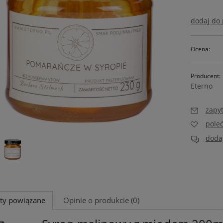
dodaj do
Ocena:
Producent:
Eterno
zapyt
pole
dodaj
ty powiązane
Opinie o produkcie (0)