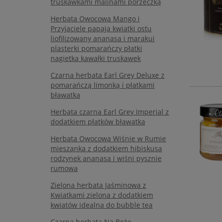
truskawkami malinami porzeczką
Herbata Owocowa Mango i
Przyjaciele papaja kwiatki ostu
liofilizowany ananasa i marakui
plasterki pomarańczy płatki
nagietka kawałki truskawek
Czarna herbata Earl Grey Deluxe z
pomarańczą limonką i płatkami
bławatka
Herbata czarna Earl Grey Imperial z
dodatkiem płatków bławatka
Herbata Owocowa Wiśnie w Rumie
mieszanka z dodatkiem hibiskusa
rodzynek ananasa i wiśni pysznie
rumowa
Zielona herbata Jaśminowa z
Kwiatkami zielona z dodatkiem
kwiatów idealna do bubble tea
Czarna herbata Na Boże