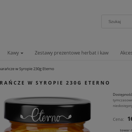
Kawy
Zestawy prezentowe herbat i kaw
Akce
arańcze w Syropie 230g Eterno
RAŃCZE W SYROPIE 230G ETERNO
Dostępność
tymczasow
niedostępn
1
Cena:
towar 