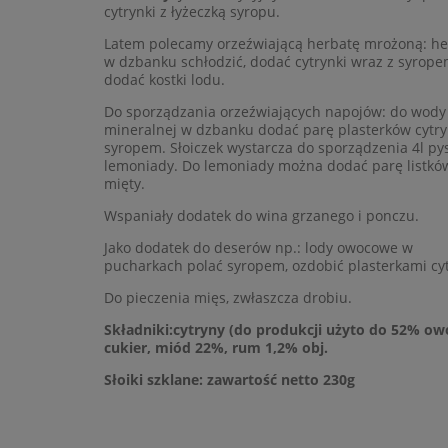
cytrynki z łyżeczką syropu.
Latem polecamy orzeźwiającą herbatę mrożoną: he
w dzbanku schłodzić, dodać cytrynki wraz z syrope
dodać kostki lodu.
Do sporządzania orzeźwiających napojów: do wody
mineralnej w dzbanku dodać parę plasterków cytry
syropem. Słoiczek wystarcza do sporządzenia 4l py
lemoniady. Do lemoniady można dodać parę listkó
mięty.
Wspaniały dodatek do wina grzanego i ponczu.
Jako dodatek do deserów np.: lody owocowe w
pucharkach polać syropem, ozdobić plasterkami cy
Do pieczenia mięs, zwłaszcza drobiu.
Składniki:cytryny (do produkcji użyto do 52% ow
cukier, miód 22%, rum 1,2% obj.
Słoiki szklane: zawartość netto 230g