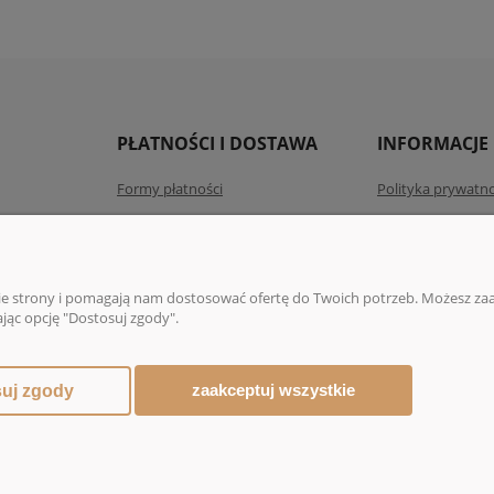
PŁATNOŚCI I DOSTAWA
INFORMACJE
Formy płatności
Polityka prywatno
Czas i koszty dostawy
nie strony i pomagają nam dostosować ofertę do Twoich potrzeb. Możesz zaa
jąc opcję "Dostosuj zgody".
ą i herbatą | ul. Rajska 10, 80-850 Gdańsk |
sklep@dmg-herbaty.pl
|
665
zaakceptuj wszystkie
uj zgody
Sklep internetowy Shoper Premium