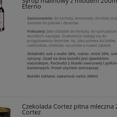
Syrop malinowy z miodem 200m
Eterno
Zastosowanie:
do herbaty, lemoniady, drinków oraz
dodatek do potraw i deserów.
Polecamy:
Jako dodatek do herbaty, do sporządzan
wszelkich napojów. Znakomicie nadają się do
przygotowania deserów: np. jako polewa do lodów,
naleśników, omletów, racuchów a nawet sałatek.
Składniki: sok z malin 38%, cukier, miód 20%, sok
cytryny. Osad na dnie butelki jest zjawiskiem
naturalnym. Pochodzi z tkanki owocowej i pyłkó
kwiatowych. Przed użyciem wstrząsnąć.
Butelki szklane: zawartość netto 200ml
Czekolada Cortez pitna mleczna
Cortez