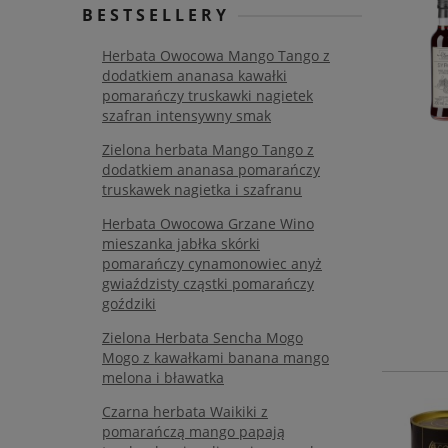
BESTSELLERY
Herbata Owocowa Mango Tango z
dodatkiem ananasa kawałki
pomarańczy truskawki nagietek
szafran intensywny smak
Zielona herbata Mango Tango z
dodatkiem ananasa pomarańczy
truskawek nagietka i szafranu
Herbata Owocowa Grzane Wino
mieszanka jabłka skórki
pomarańczy cynamonowiec anyż
gwiaździsty cząstki pomarańczy
goździki
Zielona Herbata Sencha Mogo
Mogo z kawałkami banana mango
melona i bławatka
Czarna herbata Waikiki z
pomarańczą mango papają