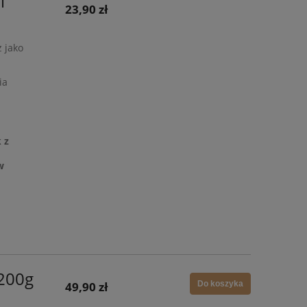
l
23,90 zł
 jako
ia
 z
w
 200g
49,90 zł
Do koszyka