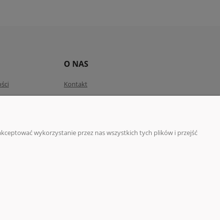
O NAS
ści
Kontakt
kceptować wykorzystanie przez nas wszystkich tych plików i przejść
 775 077
| NIP:5832029548 | REGON:192639641