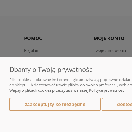
POMOC
MOJE KONTO
Regulamin
Twoje zamówienia
Ustawienia konta
Dbamy o Twoją prywatność
Przechowalnia
Pliki cookies i pokrewne im technologie umożliwiają poprawne działa
do sklepu lub dostosować użycie plików do swoich preferencji, wybiera
Więcej o plikach cookies przeczytasz w naszej Polityce prywatności.
DMG MONIKA GAWENDA | Sklep internetowy z kaw
zaakceptuj tylko niezbędne
dostos