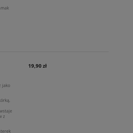
 smak
19,90 zł
 jako
órką,
wstaje
w z
sterek