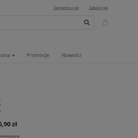
Zarejestruj się
Zaloguj się
soria
Promocje
Nowości
:
o
y
6,90 zł
niedostępny