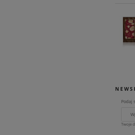
NEWS
Podaj 
Twoje d