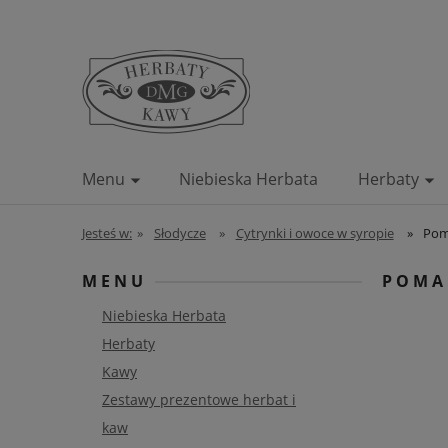
Menu
Niebieska Herbata
Herbaty
Blog
Kontakt
Jesteś w:
»
Słodycze
»
Cytrynki i owoce w syropie
»
Pom
MENU
POMA
Niebieska Herbata
Herbaty
Kawy
Zestawy prezentowe herbat i
kaw