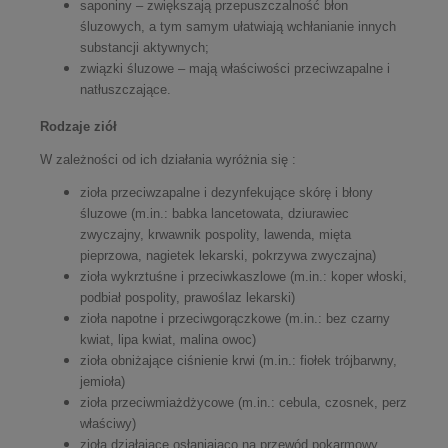
saponiny – zwiększają przepuszczalność błon
śluzowych, a tym samym ułatwiają wchłanianie innych
substancji aktywnych;
związki śluzowe – mają właściwości przeciwzapalne i
natłuszczające.
Rodzaje ziół
W zależności od ich działania wyróżnia się :
zioła przeciwzapalne i dezynfekujące skórę i błony
śluzowe (m.in.: babka lancetowata, dziurawiec
zwyczajny, krwawnik pospolity, lawenda, mięta
pieprzowa, nagietek lekarski, pokrzywa zwyczajna)
zioła wykrztuśne i przeciwkaszlowe (m.in.: koper włoski,
podbiał pospolity, prawoślaz lekarski)
zioła napotne i przeciwgorączkowe (m.in.: bez czarny
kwiat, lipa kwiat, malina owoc)
zioła obniżające ciśnienie krwi (m.in.: fiołek trójbarwny,
jemioła)
zioła przeciwmiażdżycowe (m.in.: cebula, czosnek, perz
właściwy)
zioła działające osłaniająco na przewód pokarmowy