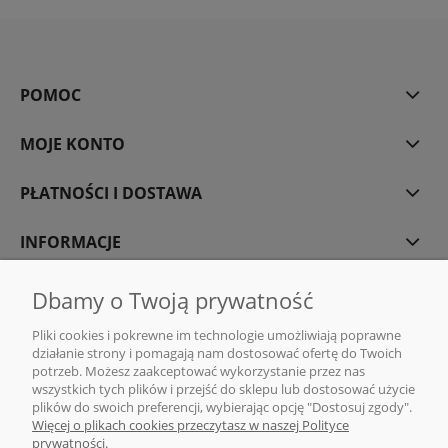
POMOC
MOJE KONTO
PŁATNOŚCI I DOSTAWA
INFORMACJE
O NAS
Dbamy o Twoją prywatność
Pliki cookies i pokrewne im technologie umożliwiają poprawne
działanie strony i pomagają nam dostosować ofertę do Twoich
potrzeb. Możesz zaakceptować wykorzystanie przez nas
wszystkich tych plików i przejść do sklepu lub dostosować użycie
DMG MONIKA GAWENDA | Sklep internetowy z kawą i herbatą | ul. Rajska
plików do swoich preferencji, wybierając opcję "Dostosuj zgody".
10, 80-850 Gdańsk |
sklep@dmg-herbaty.pl
|
665 775 077
| NIP:5832029548
Więcej o plikach cookies przeczytasz w naszej Polityce
| REGON:192639641
prywatności.