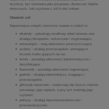
lecznicze, być stosowana jako przyprawa i dostarczać olejków
eterycznych. Leki uzyskane z ziół to leki ziołowe.
Składniki ziół
Najważniejsze związki chemiczne zawarte w ziołach to:
alkaloidy – pobudzają ośrodkowy układ nerwowy oraz
działają żółciopędnie, rozkurczowo i rozgrzewająco;
antrazwiązki – mają właściwości przeczyszczające;
azuleny – działają przeciwzapalnie i pomagają w
leczeniu trudno gojących się ran;
fenole – posiadają właściwości bakteriostatyczne i
dezynfekujące;
flawonoidy – posiadają właściwości regenerujące;
garbniki – działają bakteriobójczo, ściągająco i
przeciwzapalnie;
glikozydy nasercowe – zwiększają siłę skurczu mięśnia
sercowego, jego napięcie, a przy tym zwalniają jego
czynność;
pektyny – działają hipocholesterolemicznie i
przeciwcukrzycowo;