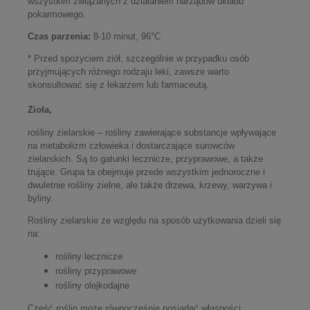
wszystkim związanych z działaniem narządów układu
pokarmowego.
Czas parzenia:
8-10 minut, 96°C
* Przed spożyciem ziół, szczególnie w przypadku osób
przyjmujących różnego rodzaju leki, zawsze warto
skonsultować się z lekarzem lub farmaceutą.
Zioła
,
rośliny zielarskie – rośliny zawierające substancje wpływające
na metabolizm człowieka i dostarczające surowców
zielarskich. Są to gatunki lecznicze, przyprawowe, a także
trujące. Grupa ta obejmuje przede wszystkim jednoroczne i
dwuletnie rośliny zielne, ale także drzewa, krzewy, warzywa i
byliny.
Rośliny zielarskie ze względu na sposób użytkowania dzieli się
na:
rośliny lecznicze
rośliny przyprawowe
rośliny olejkodajne
Część roślin może równocześnie posiadać własności