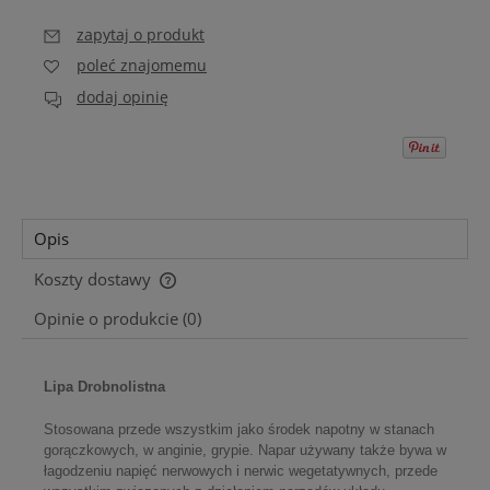
zapytaj o produkt
poleć znajomemu
dodaj opinię
Opis
Koszty dostawy
Cena nie zawiera ewentualnych kosztów płatności
Opinie o produkcie (0)
Lipa Drobnolistna
Stosowana przede wszystkim jako środek napotny w stanach
gorączkowych, w anginie, grypie. Napar używany także bywa w
łagodzeniu napięć nerwowych i nerwic wegetatywnych, przede