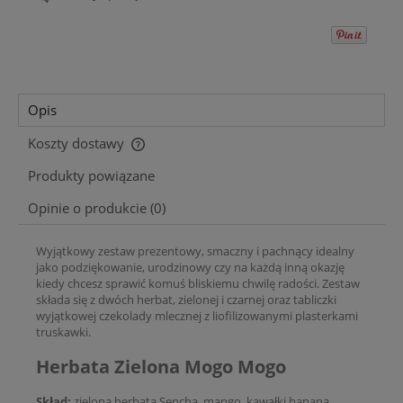
Opis
Koszty dostawy
Cena nie zawiera ewentualnych kosztów płatności
Produkty powiązane
Opinie o produkcie (0)
Wyjątkowy zestaw prezentowy, smaczny i pachnący idealny
jako podziękowanie, urodzinowy czy na każdą inną okazję
kiedy chcesz sprawić komuś bliskiemu chwilę radości. Zestaw
składa się z dwóch herbat, zielonej i czarnej oraz tabliczki
wyjątkowej czekolady mlecznej z liofilizowanymi plasterkami
truskawki.
Herbata Zielona Mogo Mogo
Skład:
zielona herbata Sencha, mango, kawałki banana,