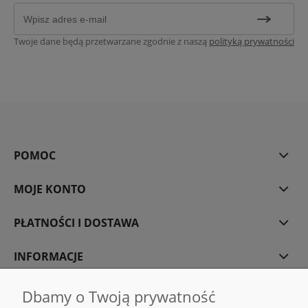
Twoje dane będą przetwarzane zgodnie z naszą
polityką prywatności
POMOC
MOJE KONTO
PŁATNOŚCI I DOSTAWA
INFORMACJE
O NAS
Dbamy o Twoją prywatność