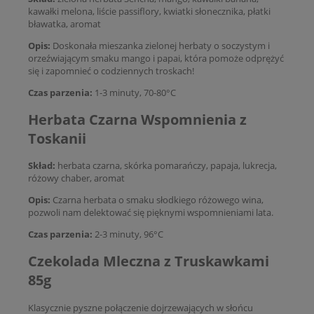
kawałki melona, liście passiflory, kwiatki słonecznika, płatki
bławatka, aromat
Opis:
Doskonała mieszanka zielonej herbaty o soczystym i
orzeźwiającym smaku mango i papai, która pomoże odprężyć
się i zapomnieć o codziennych troskach!
Czas parzenia:
1-3 minuty, 70-80°C
Herbata Czarna Wspomnienia z
Toskanii
Skład:
herbata czarna, skórka pomarańczy, papaja, lukrecja,
różowy chaber, aromat
Opis:
Czarna herbata o smaku słodkiego różowego wina,
pozwoli nam delektować się pięknymi wspomnieniami lata.
Czas parzenia:
2-3 minuty, 96°C
Czekolada Mleczna z Truskawkami
85g
Klasycznie pyszne połączenie dojrzewających w słońcu