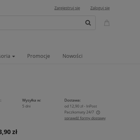
Zarejestruj się
Zaloguj się
soria
Promocje
Nowości
:
Wysyłka w:
Dostawa:
5 dni
od 12,90 zł
- InPost
Paczkomaty 24/7
sprawdź formy dostawy
Cena nie zawiera ewentualnych kosztów
3,90 zł
płatności