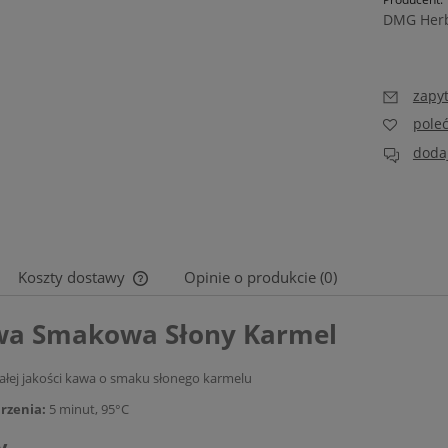
DMG Herb
zapyt
pole
dodaj
Koszty dostawy
Opinie o produkcie (0)
a Smakowa Słony Karmel
Cena nie zawiera ewentualnych kosztów
płatności
łej jakości kawa o smaku słonego karmelu
arzenia:
5 minut, 95°C
y