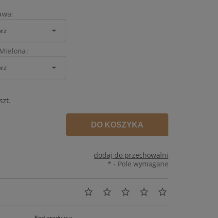
awa:
Mielona:
szt.
DO KOSZYKA
dodaj do przechowalni
*
- Pole wymagane
Kod produktu: