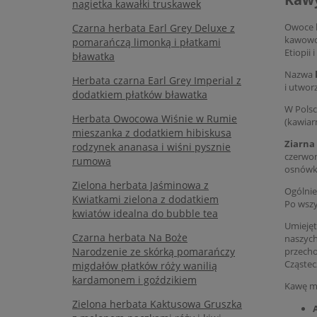
nagietka kawałki truskawek
Owoce k
Czarna herbata Earl Grey Deluxe z
kawowca
pomarańczą limonką i płatkami
Etiopii 
bławatka
Nazwa
Herbata czarna Earl Grey Imperial z
i utwor
dodatkiem płatków bławatka
W Pols
Herbata Owocowa Wiśnie w Rumie
(kawiar
mieszanka z dodatkiem hibiskusa
Ziarna
rodzynek ananasa i wiśni pysznie
czerwon
rumowa
osnówką
Zielona herbata Jaśminowa z
Ogólnie
Kwiatkami zielona z dodatkiem
Po wszy
kwiatów idealna do bubble tea
Umiejęt
Czarna herbata Na Boże
naszych
Narodzenie ze skórką pomarańczy
przecho
Cząstecz
migdałów płatków róży wanilią
kardamonem i goździkiem
Kawę mo
Zielona herbata Kaktusowa Gruszka