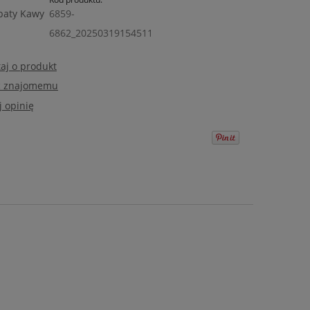
aty Kawy
6859-
6862_20250319154511
aj o produkt
ć znajomemu
 opinię