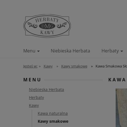
Menu
Niebieska Herbata
Herbaty
Blog
Kontakt
Jesteś w:
»
Kawy
»
Kawy smakowe
»
Kawa Smakowa Sł
MENU
KAWA
Niebieska Herbata
Herbaty
Kawy
Kawa naturalna
Kawy smakowe