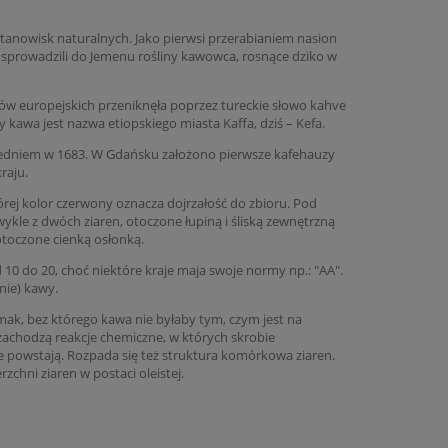
 stanowisk naturalnych. Jako pierwsi przerabianiem nasion
. sprowadzili do Jemenu rośliny kawowca, rosnące dziko w
w europejskich przeniknęła poprzez tureckie słowo kahve
awa jest nazwa etiopskiego miasta Kaffa, dziś – Kefa.
Wiedniem w 1683. W Gdańsku założono pierwsze kafehauzy
raju.
ej kolor czerwony oznacza dojrzałość do zbioru. Pod
ykle z dwóch ziaren, otoczone łupiną i śliską zewnętrzną
otoczone cienką osłonką.
 10 do 20, choć niektóre kraje maja swoje normy np.: "AA".
nie) kawy.
mak, bez którego kawa nie byłaby tym, czym jest na
zachodzą reakcje chemiczne, w których skrobie
e powstają. Rozpada się też struktura komórkowa ziaren.
rzchni ziaren w postaci oleistej.