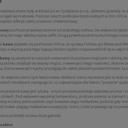
awowca znane były w Etiopii już w I tysiącleciu p.n.e., zbierano ją wtedy ze
 zajęli się Arabowie. Podczas swych podbojów terytorialnych w XIII i XIV w
i szybko odkryli zalety prażenia i mielenia kawy.
kawy
pochodzi prawdopodobnie od arabskiego kahwa. Do większości językó
zoną od niego włoską nazwę caffè. Drugą prawdopodobną etymologią nazwy k
ce
kawa
pojawiła się pod koniec XVII w. za sprawą Turków, po bitwie pod 
nie), a zwyczaj picia tego napoju bardzo szybko rozpowszechnił się w całym k
 kawy
są ukrytymi w owocach nasionami otoczonymi miąższem i skórką, któr
ą skórka znajduje się twardy miąższ, a wewnątrz niego nasionko, złożone zw
. Ziarna wewnątrz łupiny przylegają do siebie płaskimi powierzchniami, są 
 im większe ziarno tym lepsza kawa. Wielkość ziarna wyrażana jest w skali od
stkich obróbkach następuje to, co najważniejsze dla klienta "prażenie" (pale
ne prażenie kawy jest sztuką - w tym procesie powstaje właściwy aromat i s
 stołach. Pod wpływem wysokiej temperatury, podczas palenia, w ziarnach 
dzą w cukry, jednocześnie część kwasów ulega rozkładowi, podczas gdy inn
ki białek ulegają rozkładowi na peptydy, które z kolei pojawiają się na powie
żna podzielić na dwa duże gatunki:
Arabica