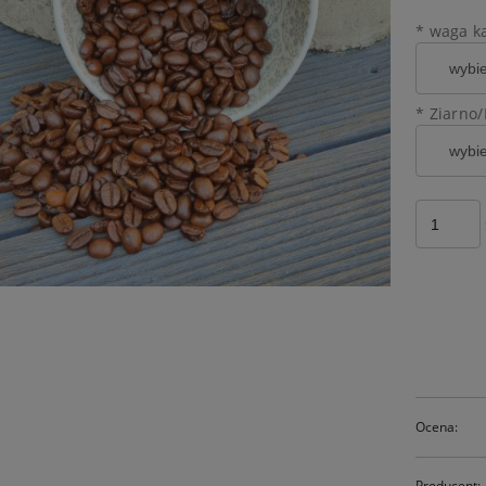
*
waga k
*
Ziarno/
Ocena:
Producent: