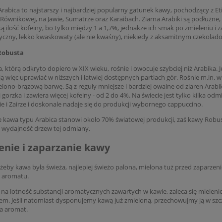
Arabica to najstarszy i najbardziej popularny gatunek kawy, pochodzący z Eti
e Równikowej, na Jawie, Sumatrze oraz Karaibach. Ziarna Arabiki są podłużne,
ką ilość kofeiny, bo tylko między 1 a 1,7%, jednakże ich smak po zmieleniu i 
czny, lekko kwaskowaty (ale nie kwaśny), niekiedy z aksamitnym czekol
Robusta
, którą odkryto dopiero w XIX wieku, rośnie i owocuje szybciej niż Arabika
ą więc uprawiać w niższych i łatwiej dostępnych partiach gór. Rośnie m.in.
ielono-brązową barwę. Są z reguły mniejsze i bardziej owalne od ziaren Arabiki
j gorzka i zawiera więcej kofeiny - od 2 do 4%. Na świecie jest tylko kilka od
e i Zairze i doskonale nadaje się do produkcji wybornego cappuccino.
 kawa typu Arabica stanowi około 70% światowej produkcji, zaś kawy Robu
 wydajność drzew tej odmiany.
enie i zaparzanie kawy
żeby kawa była świeża, najlepiej świeżo palona, mielona tuż przed zaparze
 aromatu.
 na lotność substancji aromatycznych zawartych w kawie, zaleca się mielenie
em. Jeśli natomiast dysponujemy kawą już zmieloną, przechowujmy ją w szc
a aromat.