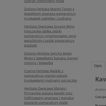
szafran intensywny smak
Zielona herbata Mango Tango z
dodatkiem ananasa pomarańczy
truskawek nagietka i szafranu
Herbata Owocowa Grzane Wino
mieszanka jabłka skórki
pomarańczy cynamonowiec anyż
gwiaździsty cząstki pomarańczy
goździki
Zielona Herbata Sencha Mogo
Mogo z kawałkami banana mango
melona i bławatka
Opis
Czarna herbata Waikiki z
pomarańczą mango papają
Kaw
truskawkami malinami porzeczką
Herbata Owocowa Mango i
doskona
Przyjaciele papaja kwiatki ostu
Czas p
liofilizowany ananasa i marakui
plasterki pomarańczy płatki
Kaw