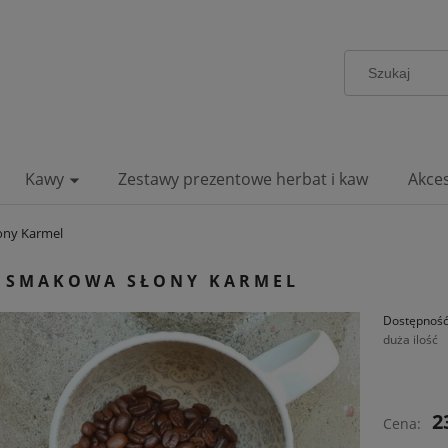
Kawy
Zestawy prezentowe herbat i kaw
Akce
ony Karmel
 SMAKOWA SŁONY KARMEL
Dostępność
duża ilość
2
Cena: