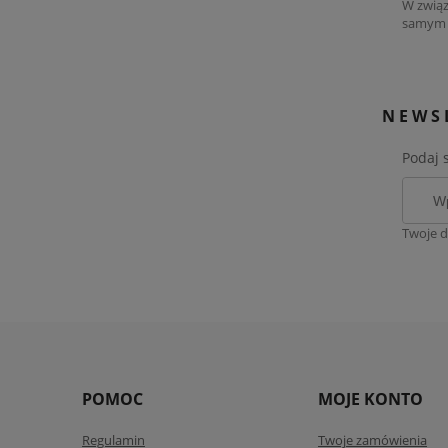
W związ
samym w
NEWS
Podaj 
Twoje d
POMOC
MOJE KONTO
Regulamin
Twoje zamówienia