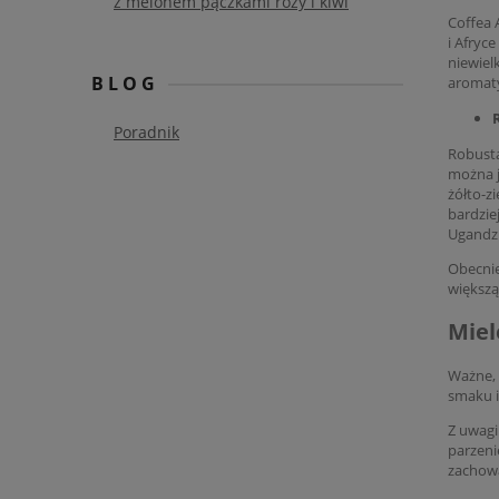
z melonem pączkami róży i kiwi
Coffea 
i Afryc
niewiel
BLOG
aromaty
Poradnik
Robusta
można j
żółto-z
bardzie
Ugandzi
Obecnie
większą
Miel
Ważne, 
smaku i
Z uwagi
parzeni
zachow