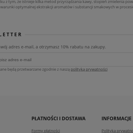
ku z tym, że istnieje kilka metod przyrządzania kawy, stopień zmielenia po
arunki optymalnej ekstrakcji aromatów i substancji smakowych w procesi
LETTER
swój adres e-mail, a otrzymasz 10% rabatu na zakupy.
ane będą przetwarzane zgodnie z naszą
polityką prywatności
PŁATNOŚCI I DOSTAWA
INFORMACJE
Formy płatności
Polityka prywatno