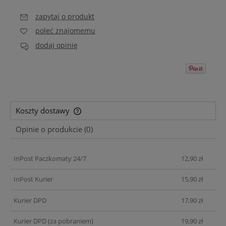
zapytaj o produkt
poleć znajomemu
dodaj opinię
Koszty dostawy
Cena nie zawiera ewentualnych kosztów płatności
Opinie o produkcie (0)
InPost Paczkomaty 24/7
12,90 zł
InPost Kurier
15,90 zł
Kurier DPD
17,90 zł
Kurier DPD (za pobraniem)
19,90 zł