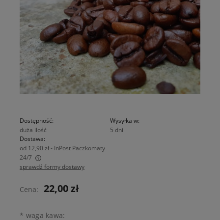
Dostępność:
Wysyłka w:
duża ilość
5 dni
Dostawa:
od 12,90 zł
- InPost Paczkomaty
24/7
sprawdź formy dostawy
Cena nie zawiera ewentualnych kosztów płatności
22,00 zł
Cena:
*
waga kawa: