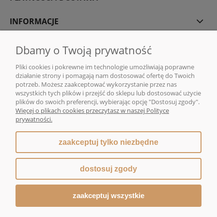
INFORMACJE
O NAS
Dbamy o Twoją prywatność
Pliki cookies i pokrewne im technologie umożliwiają poprawne
działanie strony i pomagają nam dostosować ofertę do Twoich
potrzeb. Możesz zaakceptować wykorzystanie przez nas
wszystkich tych plików i przejść do sklepu lub dostosować użycie
DMG MONIKA GAWENDA | Sklep internetowy z kawą i herbatą | ul. Rajska
plików do swoich preferencji, wybierając opcję "Dostosuj zgody".
10, 80-850 Gdańsk |
sklep@dmg-herbaty.pl
|
665 775 077
| NIP:5832029548
Więcej o plikach cookies przeczytasz w naszej Polityce
| REGON:192639641
prywatności.
zaakceptuj tylko niezbędne
pokaż pełną wersję strony
dostosuj zgody
Sklep internetowy Shoper Premium
zaakceptuj wszystkie