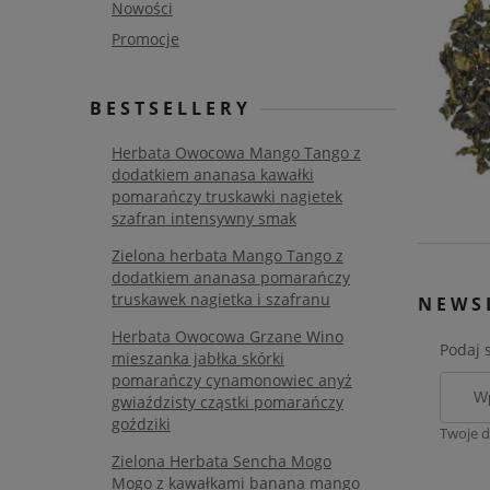
Nowości
Promocje
BESTSELLERY
Herbata Owocowa Mango Tango z
dodatkiem ananasa kawałki
pomarańczy truskawki nagietek
szafran intensywny smak
Zielona herbata Mango Tango z
dodatkiem ananasa pomarańczy
truskawek nagietka i szafranu
NEWS
Herbata Owocowa Grzane Wino
Podaj 
mieszanka jabłka skórki
pomarańczy cynamonowiec anyż
gwiaździsty cząstki pomarańczy
goździki
Twoje d
Zielona Herbata Sencha Mogo
Mogo z kawałkami banana mango