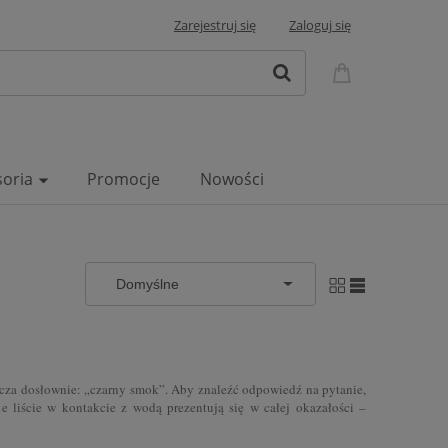
Zarejestruj się
Zaloguj się
soria
Promocje
Nowości
za dosłownie: „czarny smok”. Aby znaleźć odpowiedź na pytanie,
ne liście w kontakcie z wodą prezentują się w całej okazałości –