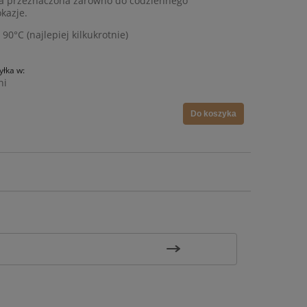
ata przeznaczona zarówno do codziennego
okazje.
 90°C (najlepiej kilkukrotnie)
łka w:
ni
Do koszyka