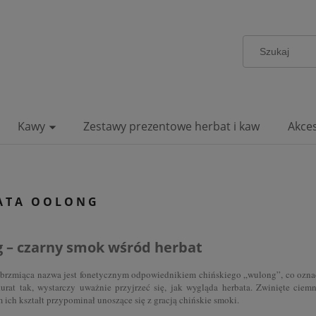
Kawy
Zestawy prezentowe herbat i kaw
Akce
ATA OOLONG
 – czarny smok wśród herbat
brzmiąca nazwa jest fonetycznym odpowiednikiem chińskiego „wulong”, co oznac
urat tak, wystarczy uważnie przyjrzeć się, jak wygląda herbata. Zwinięte ciem
ich kształt przypominał unoszące się z gracją chińskie smoki.