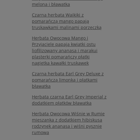
melona i bławatka
Czarna herbata Waikiki z
pomarańczą mango papają
truskawkami malinami porzeczką
Herbata Owocowa Mango i
Przyjaciele papaja kwiatki ostu
liofilizowany ananasa i marakui
plasterki pomarańczy płatki
nagietka kawałki truskawek
Czarna herbata Earl Grey Deluxe z
pomarańczą limonką i płatkami
bławatka
Herbata czarna Earl Grey Imperial z
dodatkiem płatków bławatka
Herbata Owocowa Wiśnie w Rumie
mieszanka z dodatkiem hibiskusa
rodzynek ananasa i wiśni pysznie
rumowa