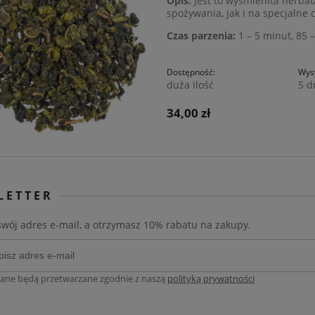
Opis:
Jest to wyśmienita herb
spożywania, jak i na specjalne 
Czas parzenia:
1 – 5 minut, 85 –
Dostępność:
Wysy
duża ilość
5 d
34,00 zł
LETTER
swój adres e-mail, a otrzymasz 10% rabatu na zakupy.
ane będą przetwarzane zgodnie z naszą
polityką prywatności