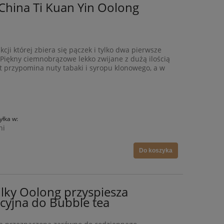
China Ti Kuan Yin Oolong
cji której zbiera się pączek i tylko dwa pierwsze
. Piękny ciemnobrązowe lekko zwijane z dużą ilością
 przypomina nuty tabaki i syropu klonowego, a w
łka w:
ni
Do koszyka
lky Oolong przyspiesza
cyjna do Bubble tea