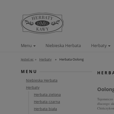
Menu
Niebieska Herbata
Herbaty
Blog
Kontakt
Jesteś w:
»
Herbaty
»
Herbata Oolong
MENU
HERB
Niebieska Herbata
Herbaty
Oolong
Herbata zielona
Tajemniczo 
Herbata czarna
dlaczego ak
Chińczykom 
Herbata biała