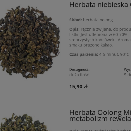
Herbata niebieska 
Skład:
herbata oolong
Opis:
ręcznie zwijana, do produk
listki. Jest utleniona w 60-70%
srebrzystych końcówek. Aromat
smaku prażone kakao.
Czas parzenia:
4-5 minut, 90°C
Dostępność:
Wysy
duża ilość
5 d
15,90 zł
Herbata Oolong Mi
metabolizm rewela