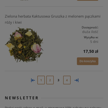
Zielona herbata Kaktusowa Gruszka z melonem pączkami
róży i kiwi
Dostępność:
duża ilość
Wysyłka w:
5 dni
17,50 zł
Do koszyka
«
»
1
2
3
4
NEWSLETTER
Podaj swój adres e-mail, a otrzymasz 10% rabatu na zakupy.