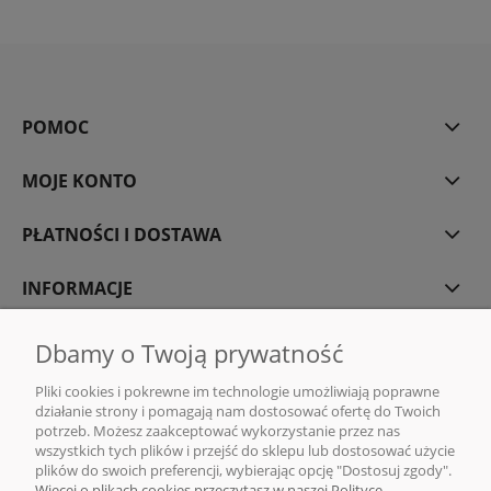
POMOC
MOJE KONTO
PŁATNOŚCI I DOSTAWA
INFORMACJE
O NAS
Dbamy o Twoją prywatność
Pliki cookies i pokrewne im technologie umożliwiają poprawne
działanie strony i pomagają nam dostosować ofertę do Twoich
potrzeb. Możesz zaakceptować wykorzystanie przez nas
wszystkich tych plików i przejść do sklepu lub dostosować użycie
DMG MONIKA GAWENDA | Sklep internetowy z kawą i herbatą | ul. Rajska
plików do swoich preferencji, wybierając opcję "Dostosuj zgody".
10, 80-850 Gdańsk |
sklep@dmg-herbaty.pl
|
665 775 077
| NIP:5832029548
Więcej o plikach cookies przeczytasz w naszej Polityce